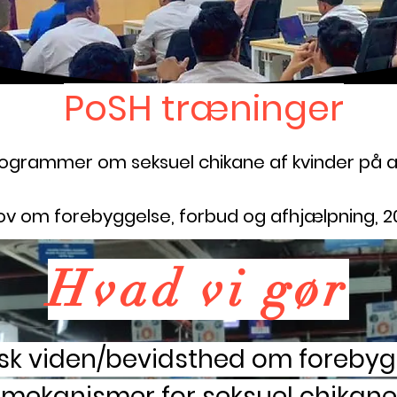
PoSH træninger
ogrammer om seksuel chikane af kvinder på 
ov om forebyggelse, forbud og afhjælpning, 2
Hvad vi gør
disk viden/bevidsthed om forebyg
mekanismer for seksuel chikane 