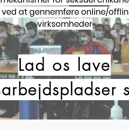
ved at gennemføre online/offli
virksomheder
Lad os lave
s
arbejdspladser
s