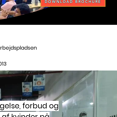
DOWNLOAD BROCHURE
arbejdspladsen
013
gelse, forbud og
af kvinder på