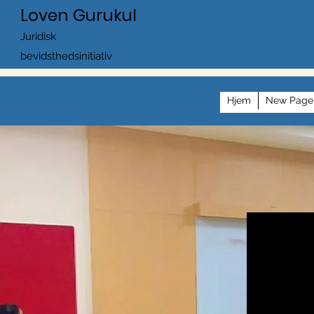
Loven Gurukul
Juridisk
bevidsthedsinitiativ
Hjem
New Page