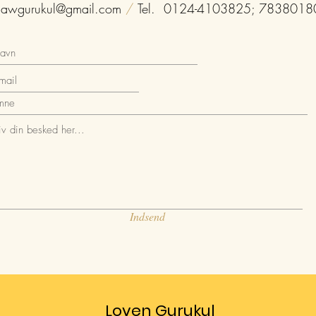
elawgurukul@gmail.com
/
Tel. 0124-4103825; 7838018
Indsend
Loven Gurukul