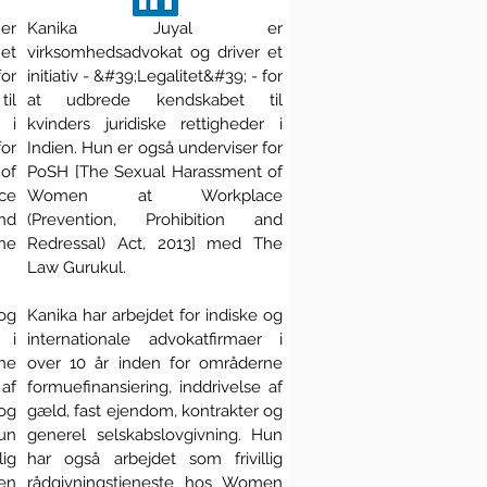
r
Kanika Juyal er
et
virksomhedsadvokat og driver et
for
initiativ - &#39;Legalitet&#39; - for
il
at udbrede kendskabet til
r i
kvinders juridiske rettigheder i
for
Indien. Hun er også underviser for
of
PoSH [The Sexual Harassment of
ce
Women at Workplace
nd
(Prevention, Prohibition and
he
Redressal) Act, 2013] med The
Law Gurukul.
 og
Kanika har arbejdet for indiske og
 i
internationale advokatfirmaer i
ne
over 10 år inden for områderne
 af
formuefinansiering, inddrivelse af
 og
gæld, fast ejendom, kontrakter og
un
generel selskabslovgivning. Hun
ig
har også arbejdet som frivillig
en
rådgivningstjeneste hos Women