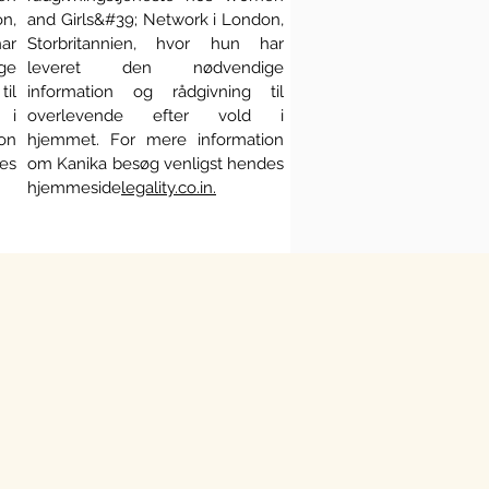
on,
and Girls&#39; Network i London,
ar
Storbritannien, hvor hun har
ge
leveret den nødvendige
il
information og rådgivning til
 i
overlevende efter vold i
on
hjemmet. For mere information
es
om Kanika besøg venligst hendes
hjemmeside
legality.co.in.