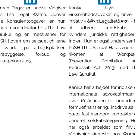
mran Dagar er juridisk rådgiver
Kanika Juyal e
os The Legal Watch. Udover
virksomhedsadvokat og driver 
ne konsulentopgaver er hun
initiativ - &#39;Legalitet&#39; - 
ogramkoordinator hos The Law
at udbrede kendskabet t
urukul og er medtræner for
kvinders juridiske rettighede
SH [loven om seksuel chikane
Indien. Hun er også underviser 
 kvinder på arbejdspladsen
PoSH [The Sexual Harassment 
forebyggelse, forbud og
Women at Workpla
hjælpning) 2013]
(Prevention, Prohibition a
Redressal) Act, 2013] med T
Law Gurukul.
Kanika har arbejdet for indiske
internationale advokatfirmaer
over 10 år inden for områder
formuefinansiering, inddrivelse
gæld, fast ejendom, kontrakter
generel selskabslovgivning. H
har også arbejdet som frivill
rådgivningstjeneste hos Wom