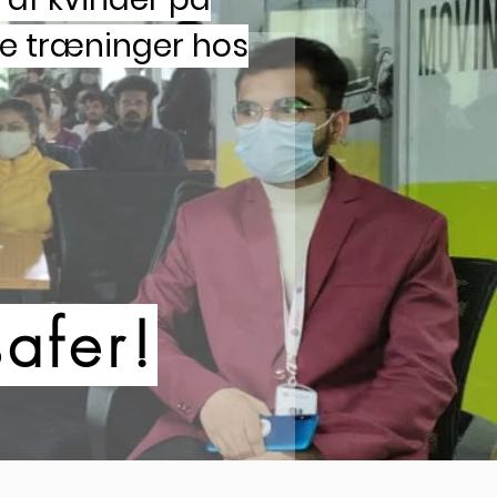
ne træninger hos
afer!