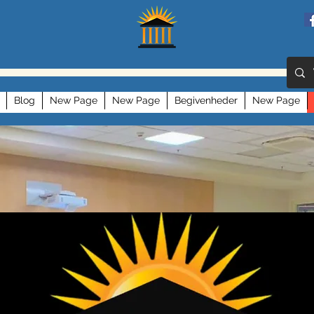
Blog
New Page
New Page
Begivenheder
New Page