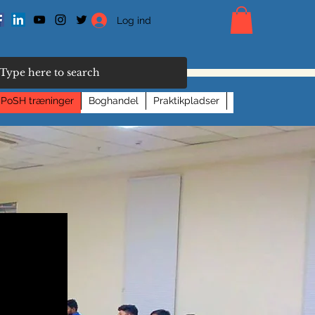
Log ind
PoSH træninger
Boghandel
Praktikpladser
Medlemmer
K