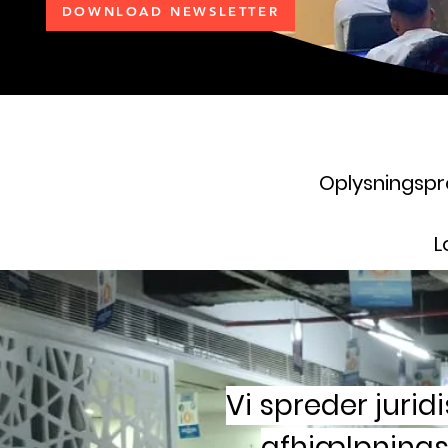
DOWNLOAD NEWSLETTER
Oplysningspr
L
Vi spreder juri
afhjælpnings