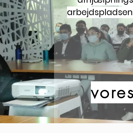
arbejdspladsen 
vore