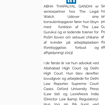
Si
ABHA THAPALYAL GANDHI er
h
seniorpartner hos The Legal
si
Watch. Udover sine
pr
konsulentopgaver fører hun tilsyn
G
med funktion af The Law
Po
Gurukul og er ledende træner for
af
PoSH [loven om seksuel chikane
(
af kvinder på arbejdspladsen
af
(forebyggelse, forbud og
afhjælpning) 2013]
I de første år var hun advokat ved
Allahabad High Court og Delhi
High Court. Hun blev derefter
lovudgiver og arbejdede for Delhi
Law Reporter, Supreme Court
Cases, Oxford University Press
(Law list) og LexisNexis India
(Director Law &amp; Regulatory).
Hun tog sin BA (jura) ved