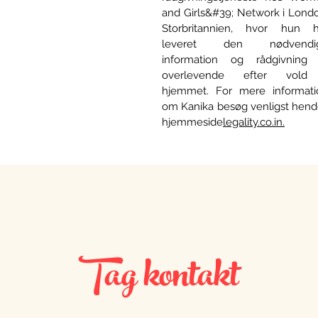
and Girls&#39; Network i Lond
Storbritannien, hvor hun h
leveret den nødvendi
information og rådgivning t
overlevende efter vold
hjemmet. For mere informati
om Kanika besøg venligst hend
hjemmeside
legality.co.in.
Tag kontakt