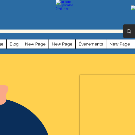
ge
Blog
New Page
New Page
Événements
New Page