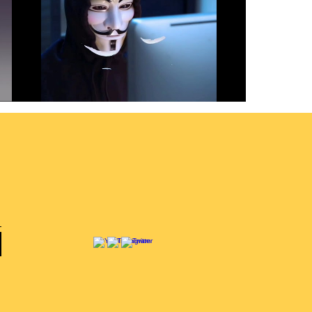
Revenge Porn and Online
Blackmailing
Lire la vidéo