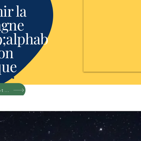
ir la
gne
;alphab
ion
que
Achetez dans notre magasin