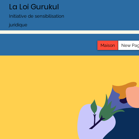
La Loi Gurukul
Initiative de sensibilisation
juridique
Maison
New Pa