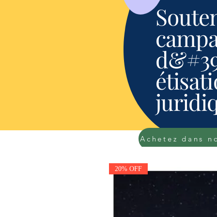
Souten
campa
d&#39
étisat
juridi
20% OFF