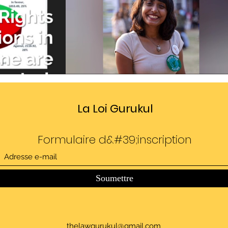
Divide
Sedition law in India
idéo
Lire la vidéo
La Loi Gurukul
Formulaire d&#39;inscription
Soumettre
thelawgurukul@gmail.com