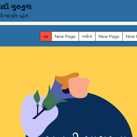
દો ગુરુકુલ
ની જાગૃતિ પહેલ
ઘર
New Page
બ્લોગ
New Page
New 