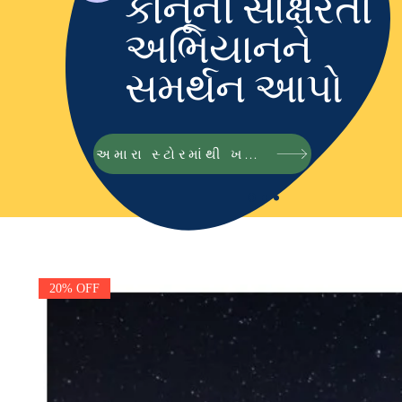
કાનૂની સાક્ષરતા
અભિયાનને
સમર્થન આપો
અમારા સ્ટોરમાંથી ખરીદો
20% OFF